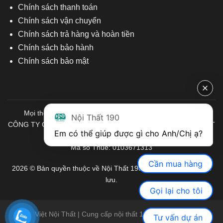
Chính sách thanh toán
Chính sách vận chuyển
Chính sách trả hàng và hoàn tiền
Chính sách bảo hành
Chính sách bảo mật
Mọi thông tin quý khách hàng vui lòng liên hệ chúng tôi:
Nội Thất 190
CÔNG TY CỔ PHẦN ĐẦU TƯ THƯƠNG MẠI VÀ SẢN XUẤT VIỆT
Em có thể giúp được gì cho Anh/Chị ạ? 
NỘI THẤT
Mã số Thuế: 0103671313
Cần mua hàng
2026 © Bản quyền thuộc về Nội Thất 190. Mọi quyền được bảo
lưu.
Gọi lại cho tôi
Việt Nội Thất | Cung cấp nội thất 190 chính hãng
Tư vấn dự án