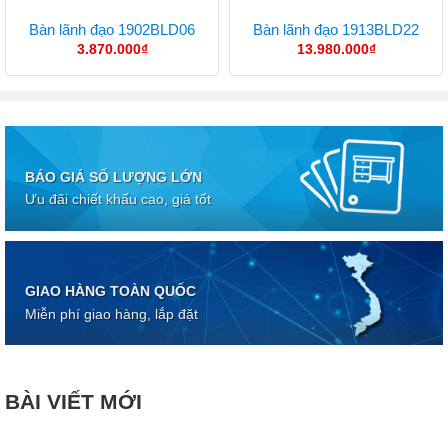
Bàn lãnh đạo 1902BLD06
Bàn lãnh đạo 1913BLD22
3.870.000
₫
13.980.000
₫
BÁO GIÁ SỐ LƯỢNG LỚN
Ưu đãi chiết khấu cao, giá tốt
GIAO HÀNG TOÀN QUỐC
Miễn phí giao hàng, lắp đặt
BÀI VIẾT MỚI