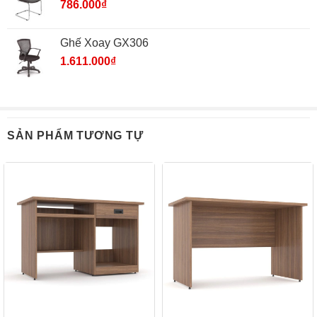
786.000
₫
Ghế Xoay GX306
1.611.000
₫
SẢN PHẨM TƯƠNG TỰ