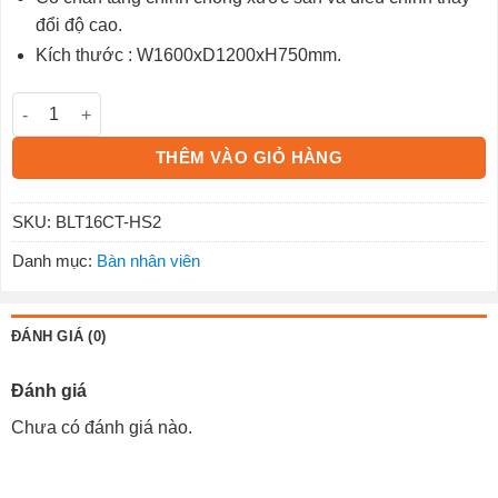
đổi độ cao.
Kích thước : W1600xD1200xH750mm.
Bàn góc chân sắt 1m6 BLT16CT-HS2 số lượng
THÊM VÀO GIỎ HÀNG
SKU:
BLT16CT-HS2
Danh mục:
Bàn nhân viên
ĐÁNH GIÁ (0)
Đánh giá
Chưa có đánh giá nào.