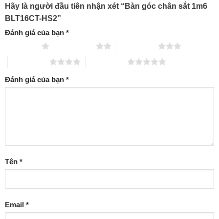
Hãy là người đầu tiên nhận xét “Bàn góc chân sắt 1m6
BLT16CT-HS2”
Đánh giá của bạn
*
1 trên 5 sao
2 trên 5 sao
3 trên 5 sao
4 trên 5 sao
5 trên 5 sao
Đánh giá của bạn
*
Tên
*
Email
*