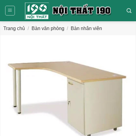
Bỏ
qua
nội
dung
Trang chủ
/
Bàn văn phòng
/
Bàn nhân viên