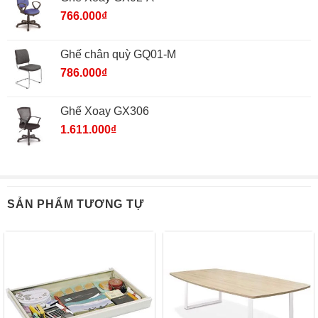
766.000
₫
Ghế chân quỳ GQ01-M
786.000
₫
Ghế Xoay GX306
1.611.000
₫
SẢN PHẨM TƯƠNG TỰ