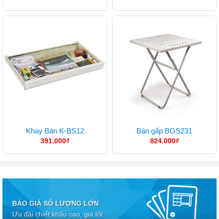
Khay Bàn K-BS12
Bàn gấp BGS231
391.000
₫
824.000
₫
BÁO GIÁ SỐ LƯỢNG LỚN
Ưu đãi chiết khấu cao, giá tốt