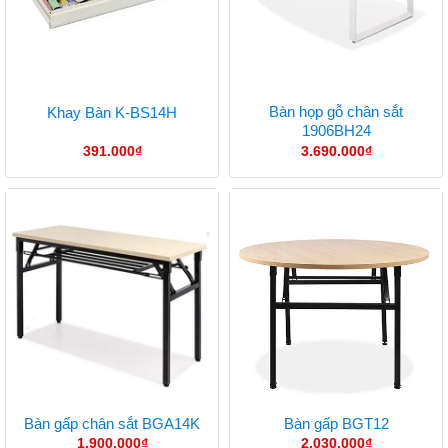
Bàn họp gỗ chân sắt
Khay Bàn K-BS14H
1906BH24
391.000
₫
3.690.000
₫
Bàn gấp chân sắt BGA14K
Bàn gấp BGT12
1.900.000
₫
2.030.000
₫