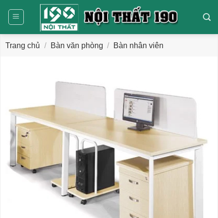
Bỏ
qua
nội
dung
Trang chủ
/
Bàn văn phòng
/
Bàn nhân viên