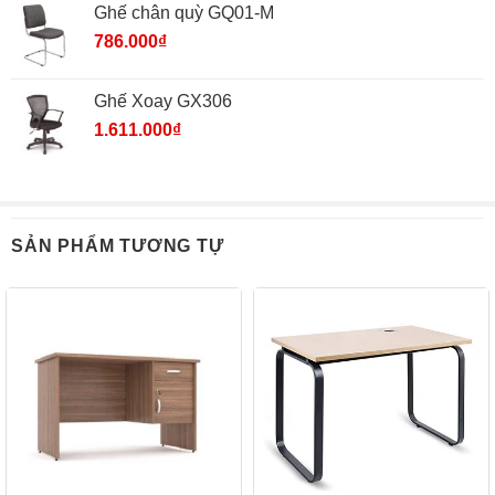
Ghế chân quỳ GQ01-M
786.000
₫
Ghế Xoay GX306
1.611.000
₫
SẢN PHẨM TƯƠNG TỰ