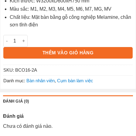
Kích thước: W3200xD600xH750 mm
Màu sắc: M1, M2, M3, M4, M5, M6, M7, MG, MV
Chất liệu: Mặt bàn bằng gỗ công nghiệp Melamine, chân
sơn tĩnh điện
Cụm bàn làm việc BCO16-2A số lượng
THÊM VÀO GIỎ HÀNG
SKU:
BCO16-2A
Danh mục:
Bàn nhân viên
,
Cụm bàn làm việc
ĐÁNH GIÁ (0)
Đánh giá
Chưa có đánh giá nào.