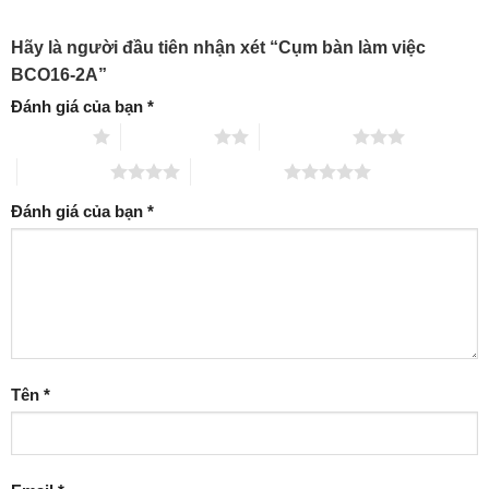
Hãy là người đầu tiên nhận xét “Cụm bàn làm việc
BCO16-2A”
Đánh giá của bạn
*
1 trên 5 sao
2 trên 5 sao
3 trên 5 sao
4 trên 5 sao
5 trên 5 sao
Đánh giá của bạn
*
Tên
*