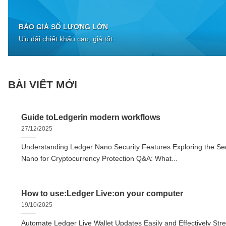
BÁO GIÁ SỐ LƯỢNG LỚN
Ưu đãi chiết khấu cao, giá tốt
BÀI VIẾT MỚI
Guide toLedgerin modern workflows
27/12/2025
Understanding Ledger Nano Security Features Exploring the Sec
Nano for Cryptocurrency Protection Q&A: What...
How to use:Ledger Live:on your computer
19/10/2025
Automate Ledger Live Wallet Updates Easily and Effectively Str