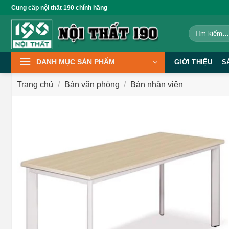
Bỏ
Cung cấp nội thất 190 chính hãng
qua
Tìm
nội
kiếm:
dung
DANH MỤC SẢN PHẨM
GIỚI THIỆU
S
Trang chủ
/
Bàn văn phòng
/
Bàn nhân viên