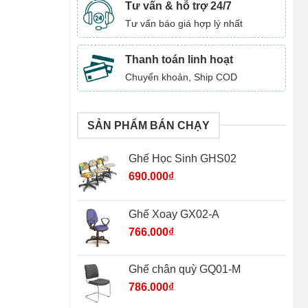
Tư vấn & hỗ trợ 24/7
Tư vấn báo giá hợp lý nhất
Thanh toán linh hoạt
Chuyển khoản, Ship COD
SẢN PHẨM BÁN CHẠY
Ghế Học Sinh GHS02
690.000
₫
Ghế Xoay GX02-A
766.000
₫
Ghế chân quỳ GQ01-M
786.000
₫