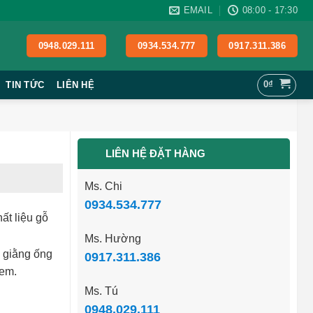
EMAIL
08:00 - 17:30
0948.029.111
0934.534.777
0917.311.386
0
₫
TIN TỨC
LIÊN HỆ
LIÊN HỆ ĐẶT HÀNG
Ms. Chi
0934.534.777
ất liệu gỗ
Ms. Hường
 giằng ống
0917.311.386
kem.
Ms. Tú
0948.029.111