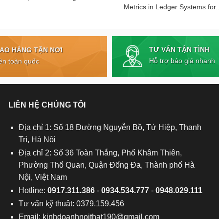
Metrics in Ledger Systems for..
TƯ VẤN TẬN TÌNH
IAO HÀNG TẬN NƠI
Hỗ trợ báo giá nhanh
ên toàn quốc
LIÊN HỆ CHÚNG TÔI
Địa chỉ 1: Số 18 Đường Nguyễn Bồ, Tứ Hiệp, Thanh
Trì, Hà Nội
Địa chỉ 2: Số 36 Toàn Thắng, Phố Khâm Thiên,
Phường Thổ Quan, Quận Đống Đa, Thành phố Hà
Nội, Việt Nam
Hotline:
0917.311.386
-
0934.534.777
-
0948.029.111
Tư vấn kỹ thuật: 0379.159.456
Email:
kinhdoanhnoithat190@gmail.com