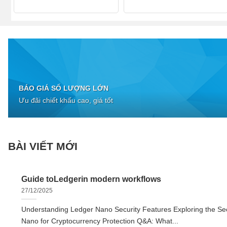
BÁO GIÁ SỐ LƯỢNG LỚN
Ưu đãi chiết khấu cao, giá tốt
BÀI VIẾT MỚI
Guide toLedgerin modern workflows
27/12/2025
Understanding Ledger Nano Security Features Exploring the Sec
Nano for Cryptocurrency Protection Q&A: What...