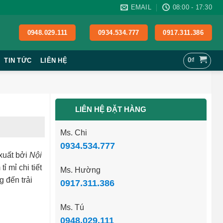
EMAIL
08:00 - 17:30
0948.029.111
0934.534.777
0917.311.386
0
₫
TIN TỨC
LIÊN HỆ
LIÊN HỆ ĐẶT HÀNG
Ms. Chi
0934.534.777
xuất bởi
Nội
 mỉ chi tiết
Ms. Hường
 đến trải
0917.311.386
Ms. Tú
0948.029.111