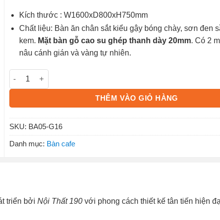
Kích thước : W1600xD800xH750mm
Chất liệu: Bàn ăn chân sắt kiểu gậy bóng chày, sơn đen 
kem.
Mặt bàn gỗ cao su ghép thanh dày 20mm
. Có 2 
nâu cánh gián và vàng tự nhiên.
Bàn ăn BA05-G16 số lượng
THÊM VÀO GIỎ HÀNG
SKU:
BA05-G16
Danh mục:
Bàn cafe
t triển bởi
Nội Thất 190
với phong cách thiết kế tân tiến hiện 