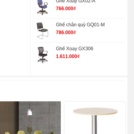
Ghế Xoay GX02-A
766.000
₫
Ghế chân quỳ GQ01-M
786.000
₫
Ghế Xoay GX306
1.611.000
₫