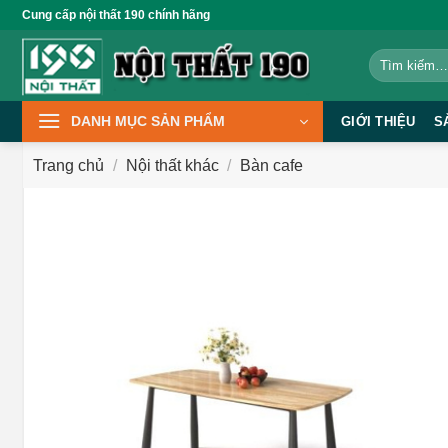
Bỏ
Cung cấp nội thất 190 chính hãng
qua
Tìm
nội
kiếm:
dung
DANH MỤC SẢN PHẨM
GIỚI THIỆU
S
Trang chủ
/
Nội thất khác
/
Bàn cafe