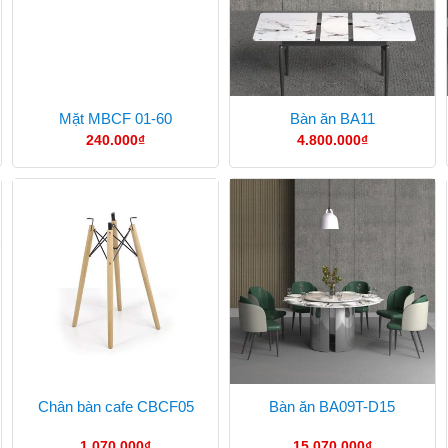
Mặt MBCF 01-60
Bàn ăn BA11
240.000
₫
4.800.000
₫
Chân bàn cafe CBCF05
Bàn ăn BA09T-D15
1.070.000
₫
15.070.000
₫