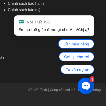
Chính sách bảo hành
Chính sách bảo mật
Nội Thất 190
Em có thể giúp được gì cho Anh/Chị ạ? 
Cần mua hàng
Gọi lại cho tôi
HẤT
Tư vấn dự án
1
Việt Nội Thất | Cung cấp nội thất 190 chính hãng