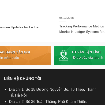
05/10/2025
Tracking Performance Metrics
eamline Updates for Ledger
Metrics in Ledger Systems for..
TƯ VẤN TẬN TÌNH
IAO HÀNG TẬN NƠI
Hỗ trợ báo giá nhanh
ên toàn quốc
LIÊN HỆ CHÚNG TÔI
Địa chỉ 1: Số 18 Đường Nguyễn Bồ, Tứ Hiệp, Thanh
Trì, Hà Nội
Địa chỉ 2: Số 36 Toàn Thắng, Phố Khâm Thiên,