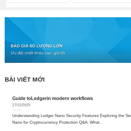
BÁO GIÁ SỐ LƯỢNG LỚN
Ưu đãi chiết khấu cao, giá tốt
BÀI VIẾT MỚI
Guide toLedgerin modern workflows
27/12/2025
Understanding Ledger Nano Security Features Exploring the Sec
Nano for Cryptocurrency Protection Q&A: What...