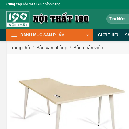
Bỏ
Cung cấp nội thất 190 chính hãng
qua
Tìm
nội
kiếm:
dung
DANH MỤC SẢN PHẨM
GIỚI THIỆU
S
Trang chủ
/
Bàn văn phòng
/
Bàn nhân viên