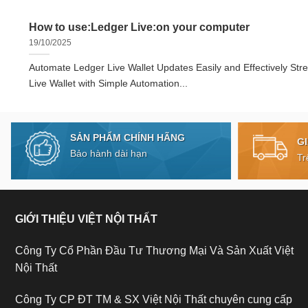
How to use:Ledger Live:on your computer
19/10/2025
Automate Ledger Live Wallet Updates Easily and Effectively Str
Live Wallet with Simple Automation...
SẢN PHẨM CHÍNH HÃNG
G
Bảo hành dài hạn
Tr
GIỚI THIỆU VIỆT NỘI THẤT
Công Ty Cổ Phần Đầu Tư Thương Mại Và Sản Xuất Việt
Nội Thất
Công Ty CP ĐT TM & SX Việt Nội Thất chuyên cung cấp