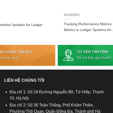
05/10/2025
Tracking Performance Metrics
eamline Updates for Ledger
Metrics in Ledger Systems for..
TƯ VẤN TẬN TÌNH
IAO HÀNG TẬN NƠI
Hỗ trợ báo giá nhanh
ên toàn quốc
LIÊN HỆ CHÚNG TÔI
Địa chỉ 1: Số 18 Đường Nguyễn Bồ, Tứ Hiệp, Thanh
Trì, Hà Nội
Địa chỉ 2: Số 36 Toàn Thắng, Phố Khâm Thiên,
Phường Thổ Quan, Quận Đống Đa, Thành phố Hà