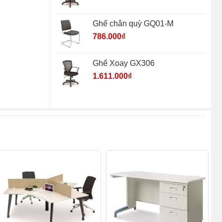
Ghế chân quỳ GQ01-M
786.000
₫
Ghế Xoay GX306
1.611.000
₫