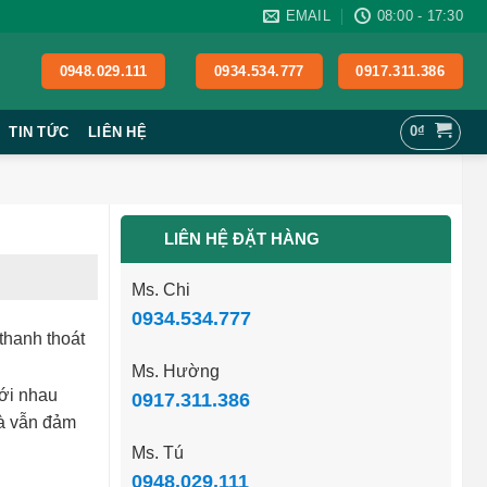
EMAIL
08:00 - 17:30
0948.029.111
0934.534.777
0917.311.386
0
₫
TIN TỨC
LIÊN HỆ
LIÊN HỆ ĐẶT HÀNG
Ms. Chi
0934.534.777
thanh thoát
Ms. Hường
với nhau
0917.311.386
mà vẫn đảm
Ms. Tú
0948.029.111