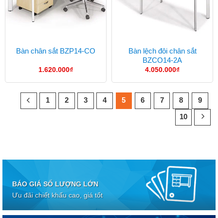
Bàn lệch đôi chân sắt
Bàn chân sắt BZP14-CO
BZCO14-2A
1.620.000
₫
4.050.000
₫
1
2
3
4
5
6
7
8
9
10
BÁO GIÁ SỐ LƯỢNG LỚN
Ưu đãi chiết khấu cao, giá tốt