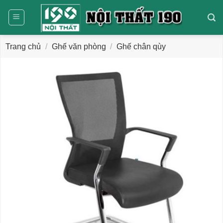
Bỏ
qua
nội
dung
Trang chủ
/
Ghế văn phòng
/
Ghế chân qùy