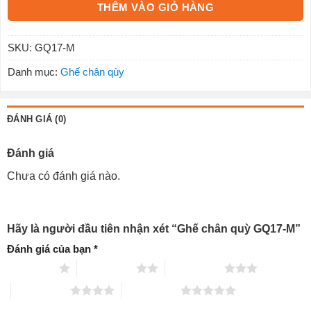
THÊM VÀO GIỎ HÀNG
SKU:
GQ17-M
Danh mục:
Ghế chân qùy
ĐÁNH GIÁ (0)
Đánh giá
Chưa có đánh giá nào.
Hãy là người đầu tiên nhận xét “Ghế chân quỳ GQ17-M”
Đánh giá của bạn
*
1 trên 5 sao
2 trên 5 sao
3 trên 5 sao
4 trên 5 sao
5 trên 5 sao