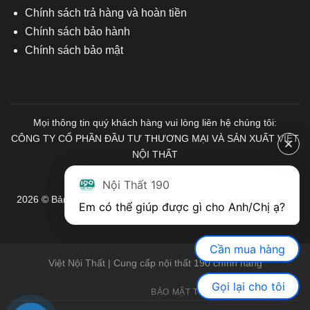
Chính sách trả hàng và hoàn tiền
Chính sách bảo hành
Chính sách bảo mật
Mọi thông tin quý khách hàng vui lòng liên hệ chúng tôi:
CÔNG TY CỔ PHẦN ĐẦU TƯ THƯƠNG MẠI VÀ SẢN XUẤT VIỆT
NỘI THẤT
Mã số Thuế: 0103671313
Nội Thất 190
2026 © Bản quyền thuộc về Nội Thất 190. Mọi quyền được bảo
Em có thể giúp được gì cho Anh/Chị ạ? 
lưu.
Cần mua hàng
Việt Nội Thất | Cung cấp nội thất 190 chính hãng
Gọi lại cho tôi
BẢO MẬT THÔNG TIN
GIỚI THIỆU