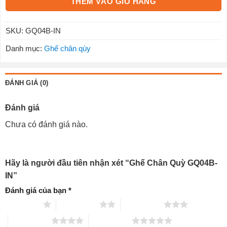
THÊM VÀO GIỎ HÀNG
SKU:
GQ04B-IN
Danh mục:
Ghế chân qùy
ĐÁNH GIÁ (0)
Đánh giá
Chưa có đánh giá nào.
Hãy là người đầu tiên nhận xét “Ghế Chân Quỳ GQ04B-
IN”
Đánh giá của bạn
*
1 trên 5 sao
2 trên 5 sao
3 trên 5 sao
4 trên 5 sao
5 trên 5 sao