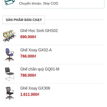
Chuyển khoản, Ship COD
SẢN PHẨM BÁN CHẠY
Ghế Học Sinh GHS02
690.000
₫
Ghế Xoay GX02-A
766.000
₫
Ghế chân quỳ GQ01-M
786.000
₫
Ghế Xoay GX306
1.611.000
₫