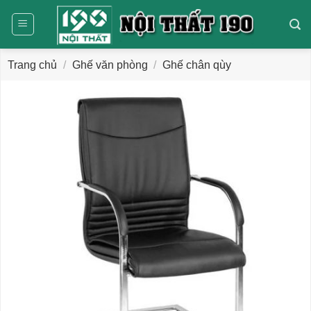
Bỏ
qua
nội
dung
Trang chủ
/
Ghế văn phòng
/
Ghế chân qùy