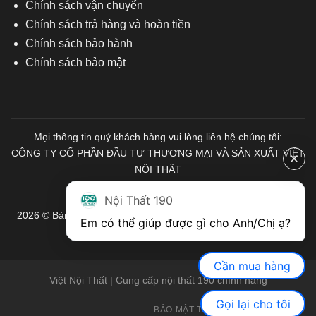
Chính sách vận chuyển
Chính sách trả hàng và hoàn tiền
Chính sách bảo hành
Chính sách bảo mật
Mọi thông tin quý khách hàng vui lòng liên hệ chúng tôi:
CÔNG TY CỔ PHẦN ĐẦU TƯ THƯƠNG MẠI VÀ SẢN XUẤT VIỆT
NỘI THẤT
Mã số Thuế: 0103671313
Nội Thất 190
2026 © Bản quyền thuộc về Nội Thất 190. Mọi quyền được bảo
Em có thể giúp được gì cho Anh/Chị ạ? 
lưu.
Cần mua hàng
Việt Nội Thất | Cung cấp nội thất 190 chính hãng
Gọi lại cho tôi
BẢO MẬT THÔNG TIN
GIỚI THIỆU