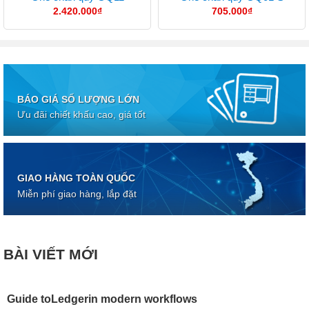
2.420.000
₫
705.000
₫
BÁO GIÁ SỐ LƯỢNG LỚN
Ưu đãi chiết khấu cao, giá tốt
GIAO HÀNG TOÀN QUỐC
Miễn phí giao hàng, lắp đặt
BÀI VIẾT MỚI
Guide toLedgerin modern workflows