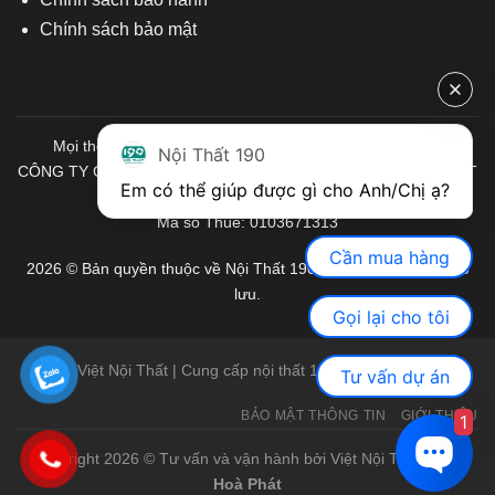
Chính sách bảo mật
Mọi thông tin quý khách hàng vui lòng liên hệ chúng tôi:
Nội Thất 190
CÔNG TY CỔ PHẦN ĐẦU TƯ THƯƠNG MẠI VÀ SẢN XUẤT VIỆT
Em có thể giúp được gì cho Anh/Chị ạ? 
NỘI THẤT
Mã số Thuế: 0103671313
Cần mua hàng
2026 © Bản quyền thuộc về Nội Thất 190. Mọi quyền được bảo
lưu.
Gọi lại cho tôi
Việt Nội Thất | Cung cấp nội thất 190 chính hãng
Tư vấn dự án
BẢO MẬT THÔNG TIN
GIỚI THIỆU
1
Copyright 2026 © Tư vấn và vận hành bởi Việt Nội Thất |
Bàn
Hoà Phát