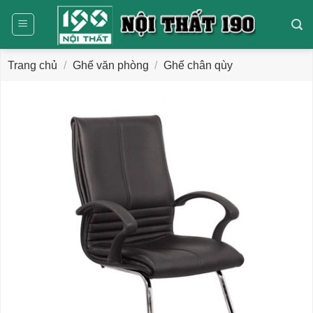
Bỏ
qua
nội
dung
Trang chủ
/
Ghế văn phòng
/
Ghế chân qùy