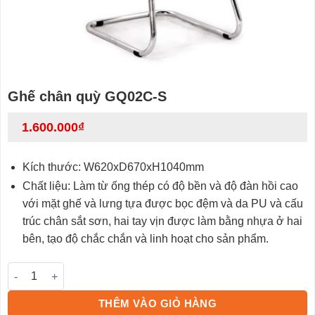
Ghế chân quỳ GQ02C-S
1.600.000
₫
Kích thước: W620xD670xH1040mm
Chất liệu: Làm từ ống thép có độ bền và độ đàn hồi cao
với mặt ghế và lưng tựa được bọc đệm và da PU và cấu
trúc chân sắt sơn, hai tay vịn được làm bằng nhựa ở hai
bên, tạo độ chắc chắn và linh hoạt cho sản phẩm.
Ghế chân quỳ GQ02C-S số lượng
THÊM VÀO GIỎ HÀNG