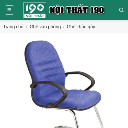
Bỏ
qua
nội
dung
Trang chủ
/
Ghế văn phòng
/
Ghế chân qùy