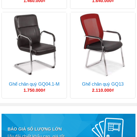
1.460.000
₫
1.640.000
₫
Ghế chân quỳ GQ04.1-M
Ghế chân quỳ GQ13
1.750.000
₫
2.110.000
₫
BÁO GIÁ SỐ LƯỢNG LỚN
Ưu đãi chiết khấu cao, giá tốt