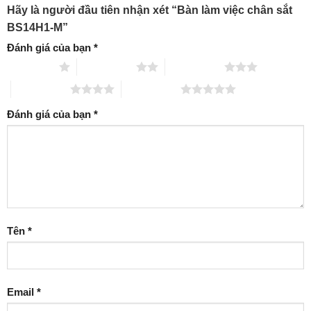
Hãy là người đầu tiên nhận xét “Bàn làm việc chân sắt
BS14H1-M”
Đánh giá của bạn
*
1 trên 5 sao
2 trên 5 sao
3 trên 5 sao
4 trên 5 sao
5 trên 5 sao
Đánh giá của bạn
*
Tên
*
Email
*