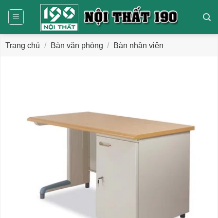
Bỏ
qua
nội
dung
Trang chủ
/
Bàn văn phòng
/
Bàn nhân viên