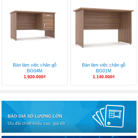
Bàn làm việc chân gỗ
Bàn làm việc chân gỗ
BG04M
BG01M
1.920.000
₫
1.140.000
₫
BÁO GIÁ SỐ LƯỢNG LỚN
Ưu đãi chiết khấu cao, giá tốt