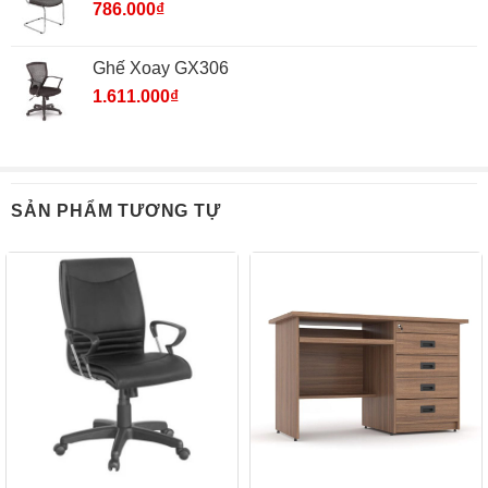
786.000
₫
Ghế Xoay GX306
1.611.000
₫
SẢN PHẨM TƯƠNG TỰ