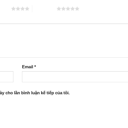
 5 sao
5 trên 5 sao
Email
*
ày cho lần bình luận kế tiếp của tôi.