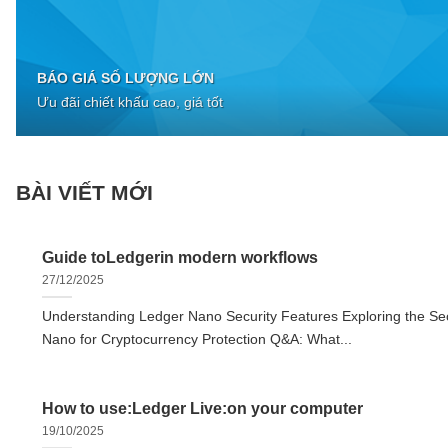
BÁO GIÁ SỐ LƯỢNG LỚN
Ưu đãi chiết khấu cao, giá tốt
BÀI VIẾT MỚI
Guide toLedgerin modern workflows
27/12/2025
Understanding Ledger Nano Security Features Exploring the Sec
Nano for Cryptocurrency Protection Q&A: What...
How to use:Ledger Live:on your computer
19/10/2025