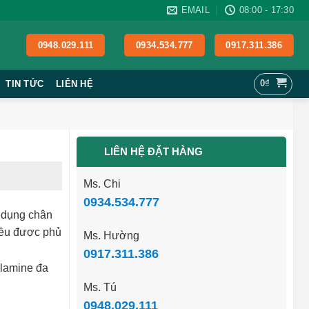
EMAIL
08:00 - 17:30
0948.029.111
0934.534.777
0917.311.386
0
₫
TIN TỨC
LIÊN HỆ
LIÊN HỆ ĐẶT HÀNG
Ms. Chi
0934.534.777
ử dụng chân
đều được phủ
Ms. Hường
0917.311.386
elamine đa
Ms. Tú
0948.029.111