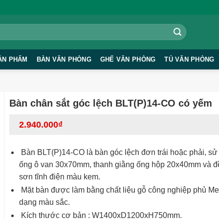
ẢN PHẨM
BÀN VĂN PHÒNG
GHẾ VĂN PHÒNG
TỦ VĂN PHÒNG
Bàn chân sắt góc lệch BLT(P)14-CO có yếm
2.940.000
₫
Bàn BLT(P)14-CO là bàn góc lệch đơn trái hoặc phải, s
ống ô van 30x70mm, thanh giằng ống hộp 20x40mm và 
sơn tĩnh điện màu kem.
Mặt bàn được làm bằng chất liệu gỗ công nghiệp phủ M
dạng màu sắc.
Kích thước cơ bản : W1400xD1200xH750mm.