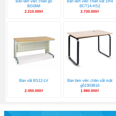
Bàn làm việc chân gỗ
Bàn làm việc chân sắt 1m4
BG06M
BCT14-HS2
2.210.000
₫
2.730.000
₫
Bàn làm việc chân sắt mặt
Bàn sắt BS12-LV
gỗ1903B16
2.450.000
₫
1.980.000
₫