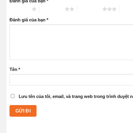
Đánh giá của bạn
*
1 trên 5 sao
2 trên 5 sao
3 trên 5 sao
4 trên
Đánh giá của bạn
*
Tên
*
Lưu tên của tôi, email, và trang web trong trình duyệt n