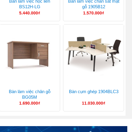
Bàn làm việc hộc liền
Bàn làm việc chân sắt mặt
BS12H-LG
gỗ 1905B12
5.440.000
₫
1.570.000
₫
Bàn làm việc chân gỗ
Bàn cụm ghép 1904BLC3
BG05M
1.690.000
₫
11.030.000
₫