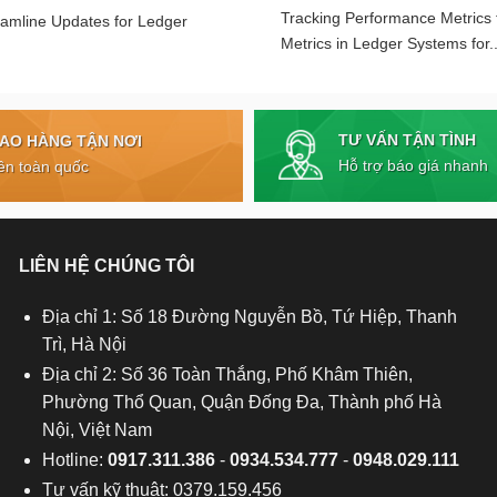
Tracking Performance Metrics
eamline Updates for Ledger
Metrics in Ledger Systems for..
TƯ VẤN TẬN TÌNH
IAO HÀNG TẬN NƠI
Hỗ trợ báo giá nhanh
ên toàn quốc
LIÊN HỆ CHÚNG TÔI
Địa chỉ 1: Số 18 Đường Nguyễn Bồ, Tứ Hiệp, Thanh
Trì, Hà Nội
Địa chỉ 2: Số 36 Toàn Thắng, Phố Khâm Thiên,
Phường Thổ Quan, Quận Đống Đa, Thành phố Hà
Nội, Việt Nam
Hotline:
0917.311.386
-
0934.534.777
-
0948.029.111
Tư vấn kỹ thuật: 0379.159.456