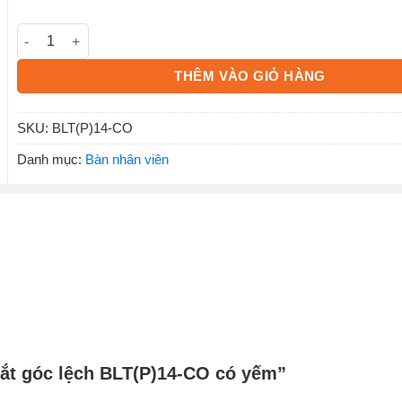
Bàn chân sắt góc lệch BLT(P)14-CO có yếm số lượng
THÊM VÀO GIỎ HÀNG
SKU:
BLT(P)14-CO
Danh mục:
Bàn nhân viên
 sắt góc lệch BLT(P)14-CO có yếm”