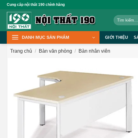
Bỏ
Cung cấp nội thất 190 chính hãng
qua
Tìm
nội
kiếm:
dung
DANH MỤC SẢN PHẨM
GIỚI THIỆU
S
Trang chủ
/
Bàn văn phòng
/
Bàn nhân viên