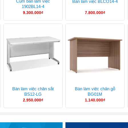
Cụm bàn làm việc
Bàn làm việc BLCO14-4
1902BL14-4
9.300.000
₫
7.800.000
₫
Bàn làm việc chân sắt
Bàn làm việc chân gỗ
BS12-LG
BG01M
2.950.000
₫
1.140.000
₫