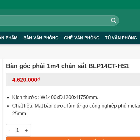
ẢN PHẨM
BÀN VĂN PHÒNG
GHẾ VĂN PHÒNG
TỦ VĂN PHÒNG
Bàn góc phải 1m4 chân sắt BLP14CT-HS1
4.620.000
₫
Kích thước : W1400xD1200xH750mm.
Chất liệu: Mặt bàn được làm từ gỗ công nghiệp phủ mel
25mm.
Bàn góc phải 1m4 chân sắt BLP14CT-HS1 số lượng