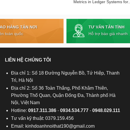
Metrics in Ledger Systems for..
TƯ VẤN TẬN TÌNH
IAO HÀNG TẬN NƠI
Hỗ trợ báo giá nhanh
ên toàn quốc
LIÊN HỆ CHÚNG TÔI
Địa chỉ 1: Số 18 Đường Nguyễn Bồ, Tứ Hiệp, Thanh
Trì, Hà Nội
Địa chỉ 2: Số 36 Toàn Thắng, Phố Khâm Thiên,
Phường Thổ Quan, Quận Đống Đa, Thành phố Hà
Nội, Việt Nam
Hotline:
0917.311.386
-
0934.534.777
-
0948.029.111
Tư vấn kỹ thuật: 0379.159.456
Email:
kinhdoanhnoithat190@gmail.com