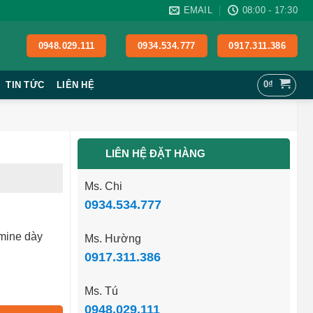
EMAIL
08:00 - 17:30
0948.029.111
0934.534.777
0917.311.386
0
₫
TIN TỨC
LIÊN HỆ
LIÊN HỆ ĐẶT HÀNG
Ms. Chi
0934.534.777
amine dày
Ms. Hường
0917.311.386
Ms. Tú
0948.029.111