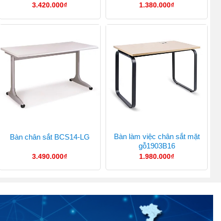
3.420.000
₫
1.380.000
₫
Bàn làm việc chân sắt mặt
Bàn chân sắt BCS14-LG
gỗ1903B16
3.490.000
₫
1.980.000
₫