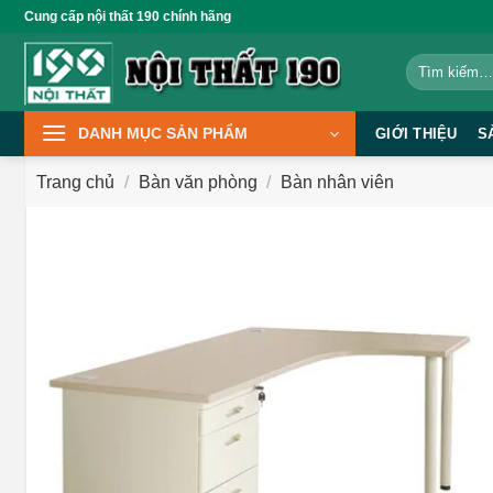
Bỏ
Cung cấp nội thất 190 chính hãng
qua
Tìm
nội
kiếm:
dung
DANH MỤC SẢN PHẨM
GIỚI THIỆU
S
Trang chủ
/
Bàn văn phòng
/
Bàn nhân viên