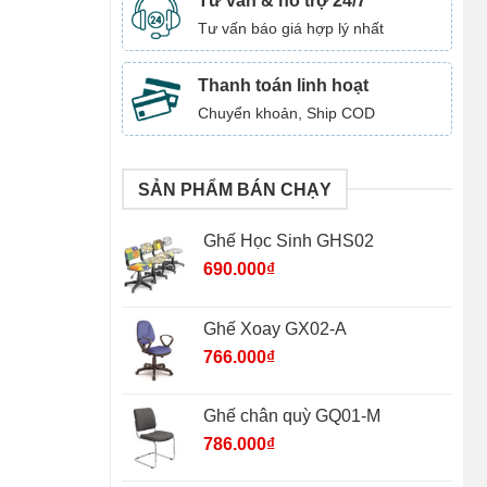
Tư vấn & hỗ trợ 24/7
Tư vấn báo giá hợp lý nhất
Thanh toán linh hoạt
Chuyển khoản, Ship COD
SẢN PHẨM BÁN CHẠY
Ghế Học Sinh GHS02
690.000
₫
Ghế Xoay GX02-A
766.000
₫
Ghế chân quỳ GQ01-M
786.000
₫