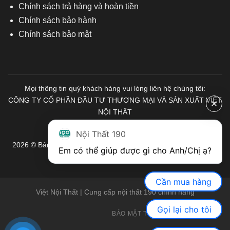
Chính sách trả hàng và hoàn tiền
Chính sách bảo hành
Chính sách bảo mật
Mọi thông tin quý khách hàng vui lòng liên hệ chúng tôi:
CÔNG TY CỔ PHẦN ĐẦU TƯ THƯƠNG MẠI VÀ SẢN XUẤT VIỆT
NỘI THẤT
Mã số Thuế: 0103671313
Nội Thất 190
2026 © Bản quyền thuộc về Nội Thất 190. Mọi quyền được bảo
Em có thể giúp được gì cho Anh/Chị ạ? 
lưu.
Cần mua hàng
Việt Nội Thất | Cung cấp nội thất 190 chính hãng
Gọi lại cho tôi
BẢO MẬT THÔNG TIN
GIỚI THIỆU