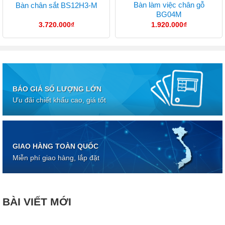
Bàn làm việc chân gỗ
Bàn chân sắt BS12H3-M
BG04M
3.720.000
₫
1.920.000
₫
BÁO GIÁ SỐ LƯỢNG LỚN
Ưu đãi chiết khấu cao, giá tốt
GIAO HÀNG TOÀN QUỐC
Miễn phí giao hàng, lắp đặt
BÀI VIẾT MỚI