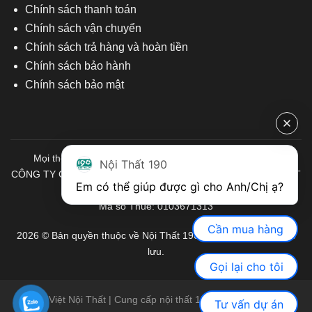
Chính sách thanh toán
Chính sách vận chuyển
Chính sách trả hàng và hoàn tiền
Chính sách bảo hành
Chính sách bảo mật
Mọi thông tin quý khách hàng vui lòng liên hệ chúng tôi:
Nội Thất 190
CÔNG TY CỔ PHẦN ĐẦU TƯ THƯƠNG MẠI VÀ SẢN XUẤT VIỆT
Em có thể giúp được gì cho Anh/Chị ạ? 
NỘI THẤT
Mã số Thuế: 0103671313
Cần mua hàng
2026 © Bản quyền thuộc về Nội Thất 190. Mọi quyền được bảo
lưu.
Gọi lại cho tôi
Việt Nội Thất | Cung cấp nội thất 190 chính hãng
Tư vấn dự án