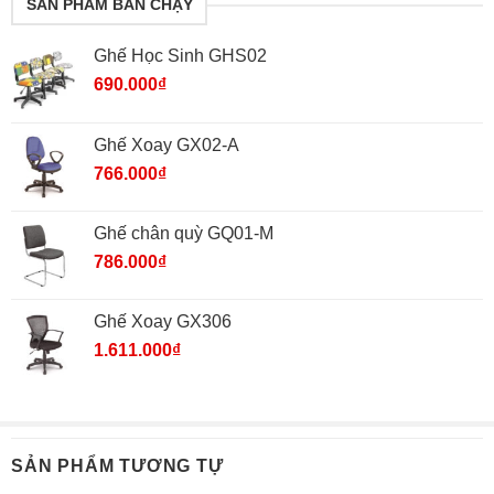
SẢN PHẨM BÁN CHẠY
Ghế Học Sinh GHS02
690.000
₫
Ghế Xoay GX02-A
766.000
₫
Ghế chân quỳ GQ01-M
786.000
₫
Ghế Xoay GX306
1.611.000
₫
SẢN PHẨM TƯƠNG TỰ