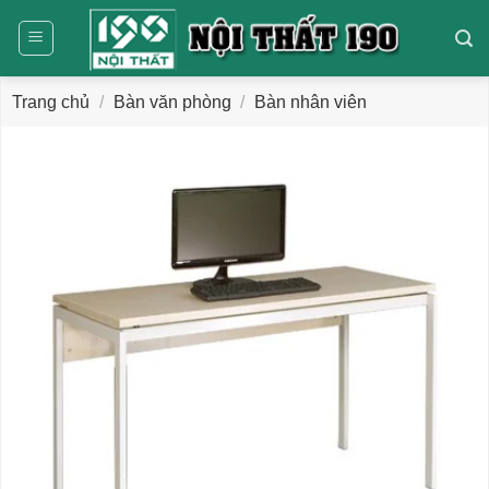
Bỏ
qua
nội
dung
Trang chủ
/
Bàn văn phòng
/
Bàn nhân viên