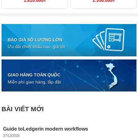
1.810.000
₫
2.350.000
₫
BÁO GIÁ SỐ LƯỢNG LỚN
Ưu đãi chiết khấu cao, giá tốt
GIAO HÀNG TOÀN QUỐC
Miễn phí giao hàng, lắp đặt
BÀI VIẾT MỚI
Guide toLedgerin modern workflows
27/12/2025