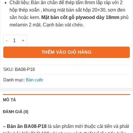
Chất liệu: Bàn ăn chân đế thép tấm 8mm lắp ráp với 2
hộp thép xoắn , khung mặt bàn sắt hộp 20×30, sơn đen
sần hoặc kem.
Mặt bàn cốt gỗ plywood dày 18mm
phủ
melamin 2 mặt. Cạnh bàn vát chéo.
Bàn ăn BA08-P18 số lượng
THÊM VÀO GIỎ HÀNG
SKU:
BA08-P18
Danh mục:
Bàn cafe
MÔ TẢ
ĐÁNH GIÁ (0)
– Bàn ăn BA08-P18
là sản phẩm mới thuộc cải tiến và phát