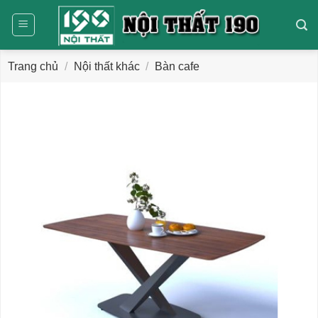
Bỏ
qua
nội
dung
Trang chủ
/
Nội thất khác
/
Bàn cafe