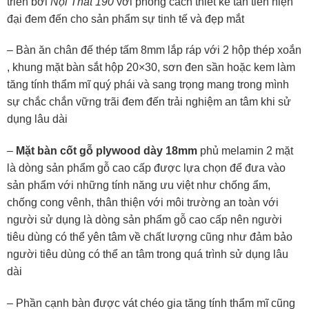
triển bởi
Nội Thất 190
với phong cách thiết kế tân tiến hiện
đại đem đến cho sản phẩm sự tinh tế và đẹp mắt
– Bàn ăn chân đế thép tấm 8mm lắp ráp với 2 hộp thép xoắn
, khung mặt bàn sắt hộp 20×30, sơn đen sần hoặc kem làm
tăng tính thẩm mĩ quý phái và sang trọng mang trong mình
sự chắc chắn vững trãi đem đến trải nghiệm an tâm khi sử
dụng lâu dài
–
Mặt bàn cốt gỗ plywood dày 18mm
phủ melamin 2 mặt
là dòng sản phẩm gỗ cao cấp được lựa chọn để đưa vào
sản phẩm với những tính năng ưu việt như chống ẩm,
chống cong vênh, thân thiện với môi trường an toàn với
người sử dụng là dòng sản phẩm gỗ cao cấp nên người
tiêu dùng có thể yên tâm về chất lượng cũng như đảm bảo
người tiêu dùng có thể an tâm trong quá trình sử dụng lâu
dài
– Phần cạnh bàn được vát chéo gia tăng tính thẩm mĩ cũng