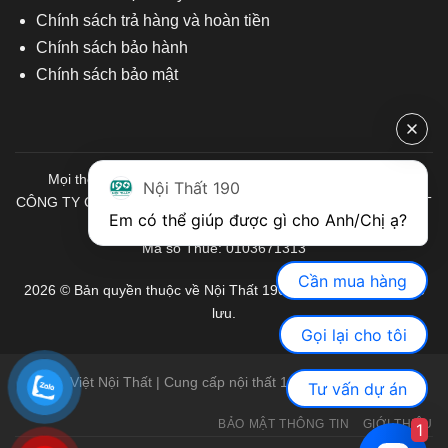
Chính sách trả hàng và hoàn tiền
Chính sách bảo hành
Chính sách bảo mật
Mọi thông tin quý khách hàng vui lòng liên hệ chúng tôi:
Nội Thất 190
CÔNG TY CỔ PHẦN ĐẦU TƯ THƯƠNG MẠI VÀ SẢN XUẤT VIỆT
Em có thể giúp được gì cho Anh/Chị ạ? 
NỘI THẤT
Mã số Thuế: 0103671313
Cần mua hàng
2026 © Bản quyền thuộc về Nội Thất 190. Mọi quyền được bảo
lưu.
Gọi lại cho tôi
Việt Nội Thất | Cung cấp nội thất 190 chính hãng
Tư vấn dự án
BẢO MẬT THÔNG TIN
GIỚI THIỆU
1