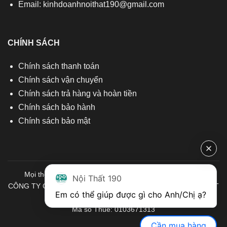
Email:
kinhdoanhnoithat190@gmail.com
CHÍNH SÁCH
Chính sách thanh toán
Chính sách vận chuyển
Chính sách trả hàng và hoàn tiền
Chính sách bảo hành
Chính sách bảo mật
Mọi thông tin quý khách hàng vui lòng liên hệ chúng tôi:
Nội Thất 190
CÔNG TY CỔ PHẦN ĐẦU TƯ THƯƠNG MẠI VÀ SẢN XUẤT VIỆT
Em có thể giúp được gì cho Anh/Chị ạ? 
NỘI THẤT
Mã số Thuế: 0103671313
Cần mua hàng