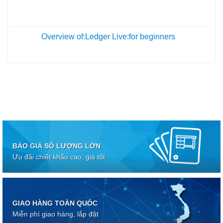
05
Th10
Overview of:Ledger Live:for beginners
01
Th10
BÁO GIÁ SỐ LƯỢNG LỚN
Ưu đãi chiết khấu cao, giá tốt
GIAO HÀNG TOÀN QUỐC
Miễn phí giao hàng, lắp đặt