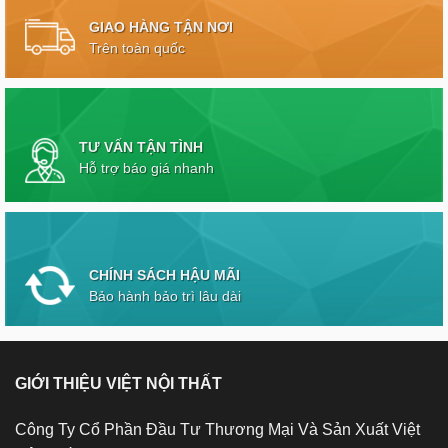
GIAO HÀNG TẬN NƠI
Trên toàn quốc
TƯ VẤN TẬN TÌNH
Hỗ trợ báo giá nhanh
CHÍNH SÁCH HẬU MÃI
Bảo hành bảo trì lâu dài
GIỚI THIỆU VIỆT NỘI THẤT
Công Ty Cổ Phần Đầu Tư Thương Mại Và Sản Xuất Việt