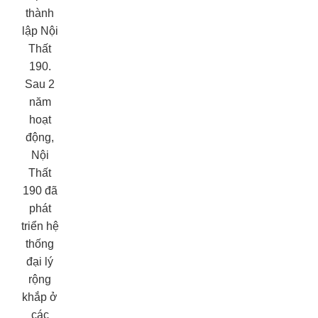
thành
lập Nội
Thất
190.
Sau 2
năm
hoạt
động,
Nội
Thất
190 đã
phát
triển hệ
thống
đại lý
rộng
khắp ở
các