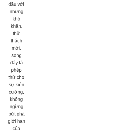
đầu với
những
khó
khăn,
thử
thách
mới,
song
đây là
phép
thử cho
sự kiên
cường,
không
ngừng
bứt phá
giới hạn
của