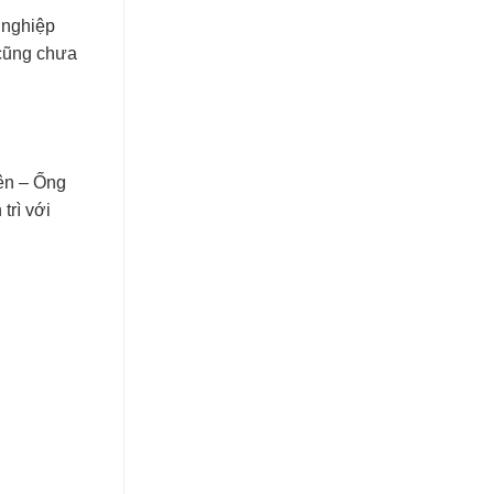
ự nghiệp
 cũng chưa
iên – Ống
trì với