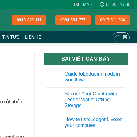
EMAIL
08:00 - 17:30
0948.029.111
0934.534.777
0917.311.386
0
₫
TIN TỨC
LIÊN HỆ
BÀI VIẾT GẦN ĐÂY
Guide toLedgerin modern
27
workflows
Th12
Secure Your Crypto with
09
Ledger Wallet Offline
Th11
là một phép
Storage
How to use:Ledger Live:on
19
your computer
Th10