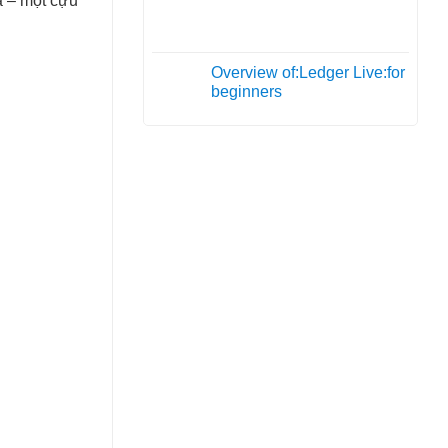
a – một cựu
05
Th10
Overview of:Ledger Live:for
01
beginners
Th10