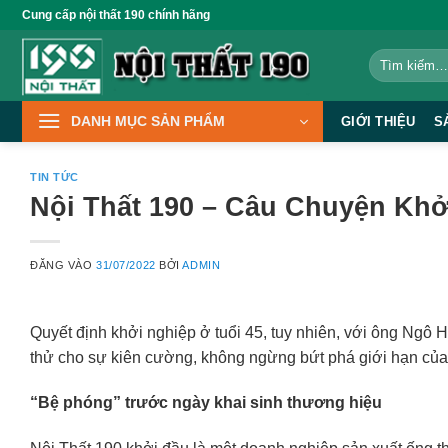
Bỏ
Cung cấp nội thất 190 chính hãng
qua
Tìm
nội
kiếm:
dung
DANH MỤC SẢN PHẨM
GIỚI THIỆU
S
TIN TỨC
Nội Thất 190 – Câu Chuyện Khở
ĐĂNG VÀO
31/07/2022
BỞI
ADMIN
Quyết định khởi nghiệp ở tuổi 45, tuy nhiên, với ông Ngô 
thử cho sự kiên cường, không ngừng bứt phá giới hạn của 
“Bệ phóng” trước ngày khai sinh thương hiệu