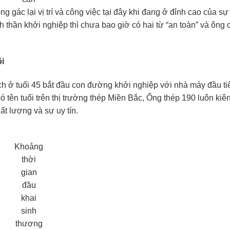
g gác lại vị trí và công việc tại đây khi đang ở đỉnh cao của s
h thần khởi nghiệp thì chưa bao giờ có hai từ “an toàn” và ông
õi
ịch ở tuổi 45 bắt đầu con đường khởi nghiệp với nhà máy đầu t
ên tuổi trên thị trường thép Miền Bắc, Ống thép 190 luôn kiên 
hất lượng và sự uy tín.
Khoảng
thời
gian
đầu
khai
sinh
thương