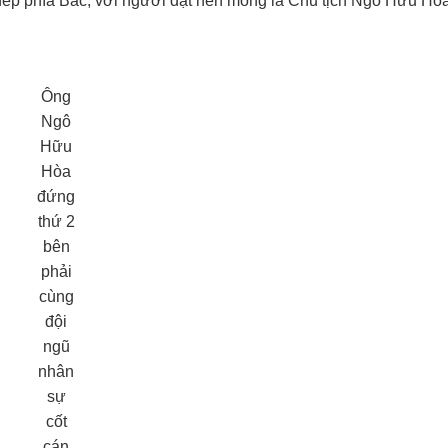
thép phía Bắc, với người đặt nền móng là Chủ tịch Ngô Hữu Hò
Ông
Ngô
Hữu
Hòa
đứng
thứ 2
bên
phải
cùng
đội
ngũ
nhân
sự
cốt
cán