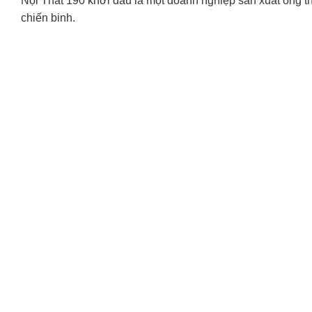
Nội Thất 190 khởi đầu là một doanh nghiệp sản xuất ống 
chiến binh.