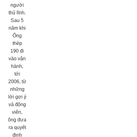
người
thủ lĩnh.
Sau 5
năm khi
Ống
thép
190 đi
vào vận
hành,
tới
2006, từ
những
lời gợi ý
và động
viên,
ông đưa
ra quyết
định