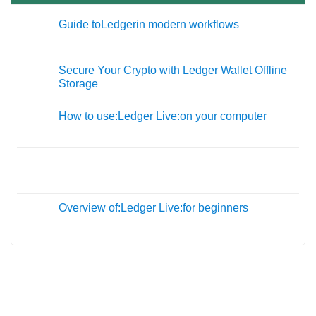
Guide toLedgerin modern workflows
27
Th12
Secure Your Crypto with Ledger Wallet Offline
09
Storage
Th11
How to use:Ledger Live:on your computer
19
Th10
05
Th10
Overview of:Ledger Live:for beginners
01
Th10