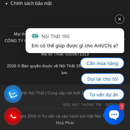
Chính sách bảo mật
Mọi thông tin quý khách hàng vui lòng liên hệ chúng tôi:
Nội Thất 190
CÔNG TY CỔ PHẦN ĐẦU TƯ THƯƠNG MẠI VÀ SẢN XUẤT VIỆT
Em có thể giúp được gì cho Anh/Chị ạ? 
NỘI THẤT
Mã số Thuế: 0103671313
Cần mua hàng
2026 © Bản quyền thuộc về Nội Thất 190. Mọi quyền được bảo
lưu.
Gọi lại cho tôi
Việt Nội Thất | Cung cấp nội thất 190 chính hãng
Tư vấn dự án
BẢO MẬT THÔNG TIN
GIỚI THIỆU
1
Copyright 2026 © Tư vấn và vận hành bởi Việt Nội Thất |
Bàn
Hoà Phát